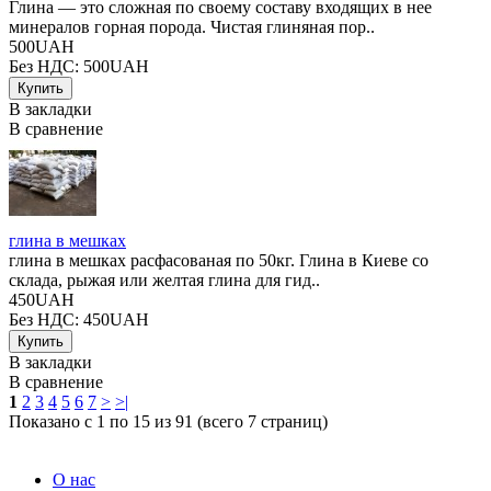
Глина — это сложная по своему составу входящих в нее
минералов горная порода. Чистая глиняная пор..
500UAH
Без НДС: 500UAH
В закладки
В сравнение
глина в мешках
глина в мешках расфасованая по 50кг. Глина в Киеве со
склада, рыжая или желтая глина для гид..
450UAH
Без НДС: 450UAH
В закладки
В сравнение
1
2
3
4
5
6
7
>
>|
Показано с 1 по 15 из 91 (всего 7 страниц)
О нас