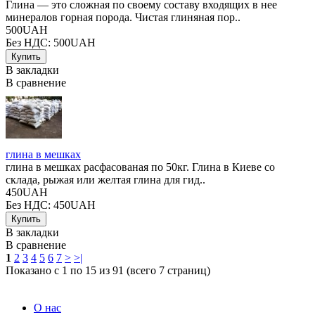
Глина — это сложная по своему составу входящих в нее
минералов горная порода. Чистая глиняная пор..
500UAH
Без НДС: 500UAH
В закладки
В сравнение
глина в мешках
глина в мешках расфасованая по 50кг. Глина в Киеве со
склада, рыжая или желтая глина для гид..
450UAH
Без НДС: 450UAH
В закладки
В сравнение
1
2
3
4
5
6
7
>
>|
Показано с 1 по 15 из 91 (всего 7 страниц)
О нас