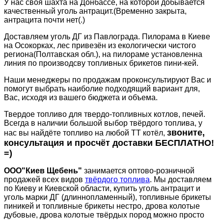
У нас своя шахта на Донбассе, на которой добывается
качественный уголь антрацит.(Временно закрыта,
антрацита почти нет(.)
Доставляем уголь ДГ из Павлограда. Пилорама в Киеве
на Осокорках, лес привезён из екологически чистого
региона(Полтавская обл.), на пилораме установленна
линия по производсву топливных брикетов пини-кей.
Наши менеджеры по продажам проконсультируют Вас и
помогут выбрать наиболие подходящий вариант для,
Вас, исходя из вашего бюджета и объема.
Твердое топливо для твердо-топливных котлов, печей.
Всегда в наличии большой выбор твёрдого топлива, у
звоните,
нас вы найдёте топливо на любой ТТ котёл,
консультация и просчёт доставки БЕСПЛАТНО!
=)
ООО"Киев Щебень"
занимается оптово-розничной
продажей всех видов
твёрдого топлива
. Мы доставляем
по Киеву и Киевской области, купить уголь антрацит и
уголь марки ДГ (длиннопламенный), топливные брикеты
пиникей и топливные брикеты нестро, дрова колотые
дубовые, дрова колотые твёрдых пород можно просто