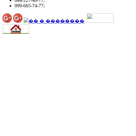
044-227-40-77;
099-665-74-77;