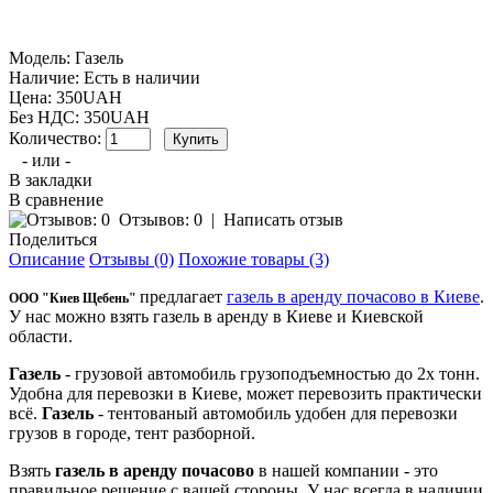
Модель:
Газель
Наличие:
Есть в наличии
Цена: 350UAH
Без НДС: 350UAH
Количество:
- или -
В закладки
В сравнение
Отзывов: 0
|
Написать отзыв
Поделиться
Описание
Отзывы (0)
Похожие товары (3)
предлагает
газель в аренду почасово в Киеве
.
ООО "Киев Щебень"
У нас можно взять газель в аренду в Киеве и Киевской
области.
Газель
- грузовой автомобиль грузоподъемностью до 2х тонн.
Удобна для перевозки в Киеве, может перевозить практически
всё.
Газель
- тентованый автомобиль удобен для перевозки
грузов в городе, тент разборной.
Взять
газель в аренду почасово
в нашей компании - это
правильное решение с вашей стороны. У нас всегда в наличии