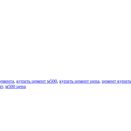
цемента
,
купить цемент м500
,
купить цемент цена
,
цемент купить
нт
,
м500 цена