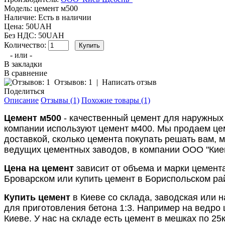
Модель:
цемент м500
Наличие:
Есть в наличии
Цена: 50UAH
Без НДС: 50UAH
Количество:
- или -
В закладки
В сравнение
Отзывов: 1
|
Написать отзыв
Поделиться
Описание
Отзывы (1)
Похожие товары (1)
Цемент м500
- качественный цемент для наружных 
компании используют цемент м400. Мы продаем цем
доставкой, сколько цемента покупать решать вам, 
ведущих цементных заводов, в компании ООО "Киев
Цена на цемент
зависит от объема и марки цемент
Броварском или купить цемент в Бориспольском рай
Купить цемент
в Киеве со склада, заводская или н
для приготовления бетона 1:3. Например на ведро ц
Киеве. У нас на складе есть цемент в мешках по 25