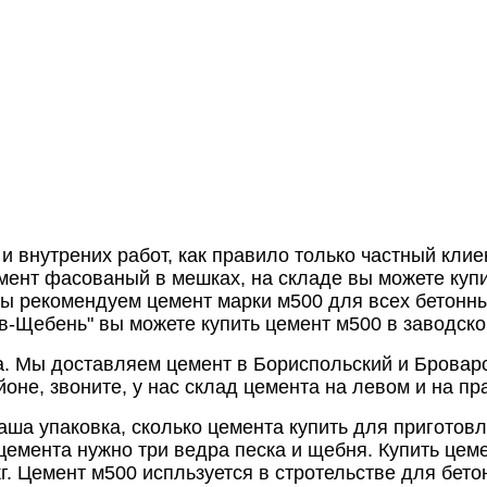
и внутрених работ, как правило только частный клие
ент фасованый в мешках, на складе вы можете купи
мы рекомендуем цемент марки м500 для всех бетонны
-Щебень" вы можете купить цемент м500 в заводско
а. Мы доставляем цемент в Бориспольский и Броварс
оне, звоните, у нас склад цемента на левом и на пр
аша упаковка, сколько цемента купить для приготов
емента нужно три ведра песка и щебня. Купить цемен
кг. Цемент м500 испльзуется в стротельстве для бет