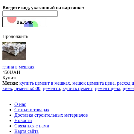
Введите код, указанный на картинке:
Продолжить
глина в мешках
450UAH
Купить
Метки:
купить цемент в мешках
,
мешок цемента цена
,
расход 
киев
,
цемент м500
,
цементи
,
купить цемент
,
цемент цена
,
цеме
О нас
Статьи о товарах
Доставка строительных материалов
Новости
Связаться с нами
Карта сайта