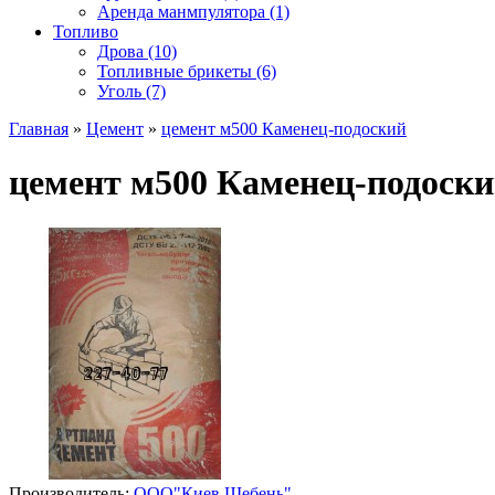
Аренда манмпулятора (1)
Топливо
Дрова (10)
Топливные брикеты (6)
Уголь (7)
Главная
»
Цемент
»
цемент м500 Каменец-подоский
цемент м500 Каменец-подоск
Производитель:
ООО"Киев Щебень"