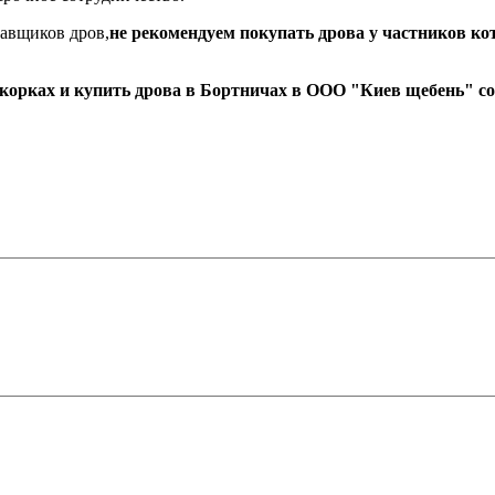
тавщиков дров,
не рекомендуем покупать дрова у частников ко
окорках и купить дрова в Бортничах в ООО "Киев щебень" со