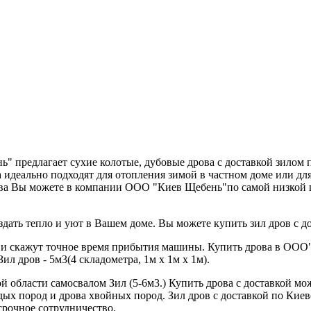
ь" предлагает сухие колотые, дубовые дрова с доставкой зилом
 идеально подходят для отопления зимой в частном доме или для
ова Вы можете в компании ООО "К
иев Щебень"по самой низкой ц
здать тепло и уют в Вашем доме. Вы можете купить зил дров с д
 и скажут точное время прибытия машины. Купить дрова в ООО
л дров - 5м3(4 складометра, 1м х 1м х 1м).
й области самосвалом Зил (5-6м3.) Купить дрова с доставкой мож
рдых пород и дрова хвойных пород. Зил дров с доставкой по Ки
срочное сотрудничество.