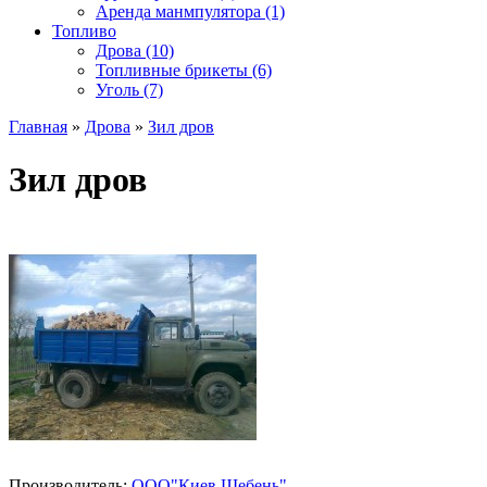
Аренда манмпулятора (1)
Топливо
Дрова (10)
Топливные брикеты (6)
Уголь (7)
Главная
»
Дрова
»
Зил дров
Зил дров
Производитель:
ООО"Киев Щебень"