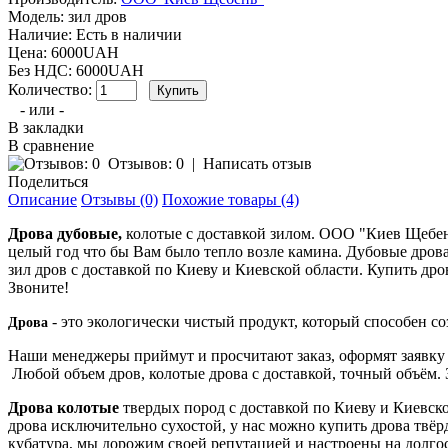
Модель:
зил дров
Наличие:
Есть в наличии
Цена: 6000UAH
Без НДС: 6000UAH
Количество:
- или -
В закладки
В сравнение
Отзывов: 0
|
Написать отзыв
Поделиться
Описание
Отзывы (0)
Похожие товары (4)
Дрова дубовые,
колотые с доставкой зилом. ООО "К
иев Щебен
целый год что бы Вам было тепло возле камина. Дубовые дрова
зил дров с доставкой по Киеву и Киевской области. Купит
ь др
Звоните!
- это экологически чистый продукт, который способен со
Дрова
Наши менеджеры приймут и просчитают заказ, оформят заявку
Любой объем дров, колотые дрова с доставкой, точный объём. Зи
Дрова колотые
твердых пород с доставкой по Киеву и Киевско
дрова исключительно сухостой, у нас можно купить дрова твё
кубатура, мы дорожим своей репутацией и настроены на долго