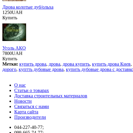
Дрова колотые дуб/ольха
1250UAH
Купить
Уголь АКО
7800UAH
Купить
Метки:
купить дрова
,
дрова
,
дрова купить
,
купить дрова Киев
,
дорого
,
куптть дубовые дрова
,
купить дубовые дрова с доставк
О нас
Статьи о товарах
Доставка строительных материалов
Новости
Связаться с нами
Карта сайта
Производители
044-227-40-77;
099-665-74-77;