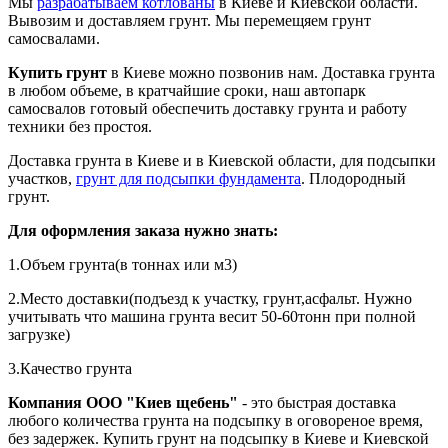
Мы
разрабатываем котлованы
в Киеве и Киевской области.
Вывозим и доставляем грунт. Мы перемещяем грунт
самосвалами.
Купить грунт
в Киеве можно позвонив нам. Доставка грунта
в любом объеме, в кратчайшие сроки, наш автопарк
самосвалов готовый обеспечить доставку грунта и работу
техники без простоя.
Доставка грунта в Киеве и в Киевской области, для подсыпки
участков,
грунт для подсыпки фундамента
. Плодородный
грунт.
Для оформления заказа нужно знать:
1.Объем грунта(в тоннах или м3)
2.Место доставки(подъезд к участку, грунт,асфальт. Нужно
учитывать что машина грунта весит 50-60тонн при полной
загрузке)
3.Качество грунта
Компания ООО "Киев щебень"
- это быстрая доставка
любого количества грунта на подсыпку в оговореное время,
без задержек. Купить грунт на подсыпку в Киеве и Киевской