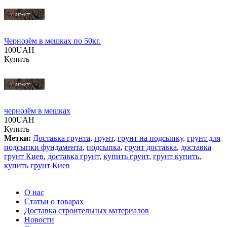
Чернозём в мешках по 50кг.
100UAH
Купить
чернозём в мешках
100UAH
Купить
Метки:
Доставка грунта
,
грунт
,
грунт на подсыпку
,
грунт для
подсыпки фундамента
,
подсыпка
,
грунт доставка
,
доставка
грунт Киев
,
доставка грунт
,
купить грунт
,
грунт купить
,
купить грунт Киев
О нас
Статьи о товарах
Доставка строительных материалов
Новости