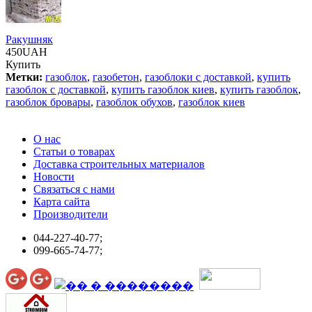
Ракушняк
450UAH
Купить
Метки:
газоблок
,
газобетон
,
газоблоки с доставкой
,
купить
газоблок с доставкой
,
купить газоблок киев
,
купить газоблок
,
газоблок бровары
,
газоблок обухов
,
газоблок киев
О нас
Статьи о товарах
Доставка строительных материалов
Новости
Связаться с нами
Карта сайта
Производители
044-227-40-77;
099-665-74-77;