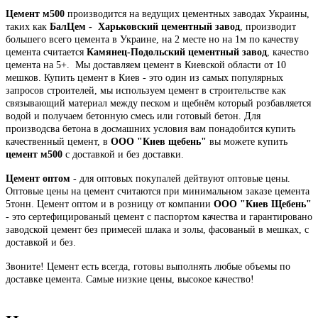
Цемент м500
производится на ведущих цементных заводах Украины,
таких как
БалЦем - Харьковский цементный завод
, производит
большего всего цемента в Украине, на 2 месте но на 1м по качеству
цемента считается
Камянец-Подольский цементный завод
, качество
цемента на 5+. Мы доставляем цемент в Киевской области от 10
мешков. Купить цемент в Киев - это один из самых популярных
запросов строителей, мы используем цемент в строительстве как
связывающий материал между песком и щебнём который розбавляется
водой и получаем бетонную смесь или готовый бетон. Для
производсва бетона в досмашних условия вам понадобится купить
качественный цемент, в
ООО "Киев щебень"
вы можете купить
цемент м500
с доставкой и без доставки.
Цемент оптом
- для оптовых покупалей дейтвуют оптовые цены.
Оптовые цены на цемент считаются при минимальном заказе цемента
5тонн. Цемент оптом и в розницу от компании
ООО "Киев Щебень"
- это сертефицированый цемент с паспортом качества и гарантировано
заводской цемент без примесей шлака и золы, фасованый в мешках, с
доставкой и без.
Звоните! Цемент есть всегда, готовы выполнять любые объемы по
доставке цемента. Самые низкие цены, высокое качество!