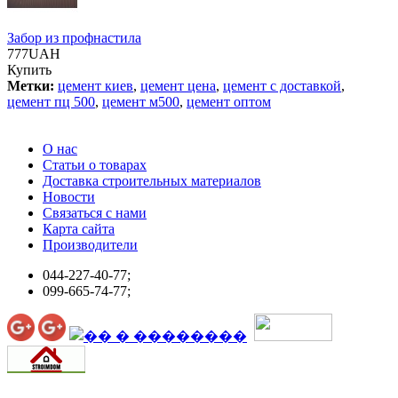
Забор из профнастила
777UAH
Купить
Метки:
цемент киев
,
цемент цена
,
цемент с доставкой
,
цемент пц 500
,
цемент м500
,
цемент оптом
О нас
Статьи о товарах
Доставка строительных материалов
Новости
Связаться с нами
Карта сайта
Производители
044-227-40-77;
099-665-74-77;