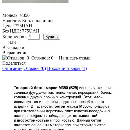
Модель:
м350
Наличие:
Есть в наличии
Цена: 775UAH
Без НДС: 775UAH
Количество:
- или -
В закладки
В сравнение
Отзывов: 0
|
Написать отзыв
Поделиться
Описание
Отзывы (0)
Похожие товары (1)
Товарный бетон марки М350 (В25)
используется при
заливке фундаментов, монолитных перекрытий, балок,
колонн и других прочных конструкций. Этот бетон
используется и при производстве железобетонных
изделий. В частности,
бетон марки М350
используют
при изготовлении дорожных плит взлетно-посадочных
полос аэродромов, обладающих
повышенной
износостойкостью
и прочностью. Данный бетон
является основным материалом при строительстве
многоэтажных жилых домов.