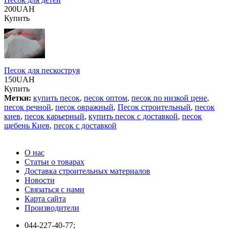
200UAH
Купить
Песок для пескоструя
150UAH
Купить
Метки:
купить песок
,
песок оптом
,
песок по низкой цене
,
песок речной
,
песок овражный
,
Песок строительный
,
песок
киев
,
песок карьерный
,
купить песок с доставкой
,
песок
щебень Киев
,
песок с доставкой
О нас
Статьи о товарах
Доставка строительных материалов
Новости
Связаться с нами
Карта сайта
Производители
044-227-40-77;