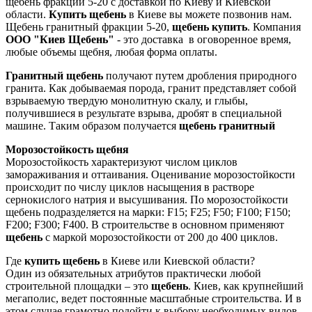
щебень фракции 5-20 с доставкой по Киеву и Киевской
области.
Купить щебень
в Киеве вы можете позвонив нам.
Щебень гранитный фракции 5-20,
щебень купить
. Компания
ООО "Киев Щебень"
- это доставка в оговоренное время,
любые объемы щебня, любая форма оплаты.
Гранитный щебень
получают путем дробления природного
гранита. Как добываемая порода, гранит представляет собой
взрываемую твердую монолитную скалу, и глыбы,
получившиеся в результате взрыва, дробят в специальной
машине. Таким образом получается
щебень гранитный
Морозостойкость щебня
Морозостойкость характеризуют числом циклов
замораживания и оттаивания. Оценивание морозостойкости
происходит по числу циклов насыщения в растворе
сернокислого натрия и высушивания. По морозостойкости
щебень подразделяется на марки: F15; F25; F50; F100; F150;
F200; F300; F400. В строительстве в основном применяют
щебень
с маркой морозостойкости от 200 до 400 циклов.
Где
купить щебень
в Киеве или Киевской области?
Один из обязательных атрибутов практически любой
строительной площадки – это
щебень
. Киев, как крупнейший
мегаполис, ведет постоянные масштабные строительства. И в
этом случае грамотно подойти к выбору необходимых видов