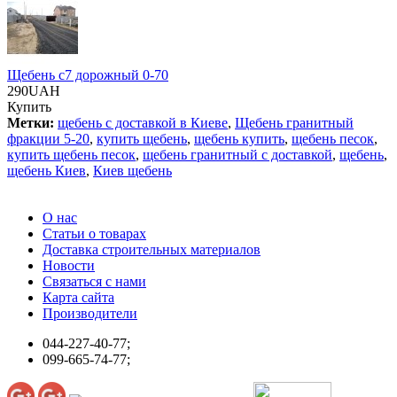
Щебень с7 дорожный 0-70
290UAH
Купить
Метки:
щебень с доставкой в Киеве
,
Щебень гранитный
фракции 5-20
,
купить щебень
,
щебень купить
,
щебень песок
,
купить щебень песок
,
щебень гранитный с доставкой
,
щебень
,
щебень Киев
,
Киев щебень
О нас
Статьи о товарах
Доставка строительных материалов
Новости
Связаться с нами
Карта сайта
Производители
044-227-40-77;
099-665-74-77;