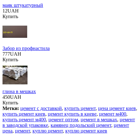
маяк штукатурный
12UAH
Купить
Забор из профнастила
777UAH
Купить
глина в мешках
450UAH
Купить
Метки:
цемент с доставкой
,
купить цемент
,
цена цемент киев
,
купить цемент киев
,
цемент купить в киеве
,
цемент м400
,
купить цемент м400
,
цемент оптом
,
цемент в мешках
,
цемент
в заводской упаковке
,
камянец подольский цемент
,
цемент
цена
,
цемент
,
куплю цемент
,
куплю цемент киев