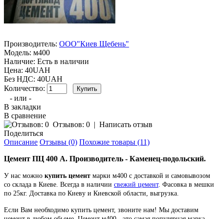
Производитель:
ООО"Киев Щебень"
Модель:
м400
Наличие:
Есть в наличии
Цена: 40UAH
Без НДС: 40UAH
Количество:
- или -
В закладки
В сравнение
Отзывов: 0
|
Написать отзыв
Поделиться
Описание
Отзывы (0)
Похожие товары (11)
Цемент ПЦ 400 А. Производитель - Каменец-подольский.
У нас можно
купить цемент
марки м400 с доставкой и самовывозом
со склада в Киеве. Всегда в наличии
свежий цемент
. Фасовка в мешки
по 25кг. Доставка по Киеву и Киевской области, выгрузка.
Если Вам необходимо купить цемент, звоните нам! Мы доставим
цемент в любом обьеме. Цемент м400 - это самая популярная марка