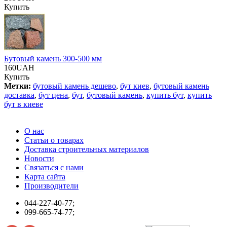
Купить
Бутовый камень 300-500 мм
160UAH
Купить
Метки:
бутовый камень дешево
,
бут киев
,
бутовый камень
доставка
,
бут цена
,
бут
,
бутовый камень
,
купить бут
,
купить
бут в киеве
О нас
Статьи о товарах
Доставка строительных материалов
Новости
Связаться с нами
Карта сайта
Производители
044-227-40-77;
099-665-74-77;