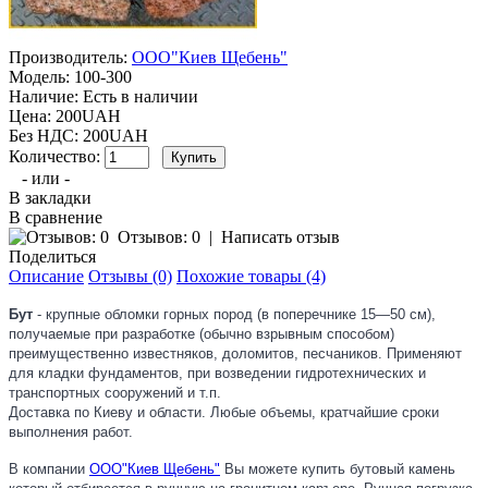
Производитель:
ООО"Киев Щебень"
Модель:
100-300
Наличие:
Есть в наличии
Цена: 200UAH
Без НДС: 200UAH
Количество:
- или -
В закладки
В сравнение
Отзывов: 0
|
Написать отзыв
Поделиться
Описание
Отзывы (0)
Похожие товары (4)
Бут
- крупные обломки горных пород (в поперечнике 15—50 см),
получаемые при разработке (обычно взрывным способом)
преимущественно известняков, доломитов, песчаников. Применяют
для кладки фундаментов, при возведении гидротехнических и
транспортных сооружений и т.п.
Доставка по Киеву и области. Любые объемы, кратчайшие сроки
выполнения работ.
В компании
ООО"Киев Щебень"
Вы можете купить бутовый камень