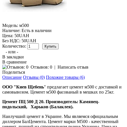
Модель:
м500
Наличие:
Есть в наличии
Цена: 50UAH
Без НДС: 50UAH
Количество:
- или -
В закладки
В сравнение
Отзывов: 0
|
Написать отзыв
Поделиться
Описание
Отзывы (0)
Похожие товары (6)
ООО "Киев Щебень
"
предлагает цемент м500 с доставкой и
самовывозом. Цемент м500 фасованый в мешках по 25кг.
Цемент ПЦ 500 Д 20. Производитель: Камянец-
подольский, Харьков (Балаклея).
Наилучший цемент в Украине. Мы являемся официальным
диллером БалЦемента. Цемент марки М500 - качественный
цемент, лучший на строительном рынке Украины. Цена на