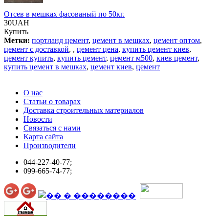
Отсев в мешках фасованый по 50кг.
30UAH
Купить
Метки:
портланд цемент
,
цемент в мешках
,
цемент оптом
,
цемент с доставкой
,
,
цемент цена
,
купить цемент киев
,
цемент купить
,
купить цемент
,
цемент м500
,
киев цемент
,
купить цемент в мешках
,
цемент киев
,
цемент
О нас
Статьи о товарах
Доставка строительных материалов
Новости
Связаться с нами
Карта сайта
Производители
044-227-40-77;
099-665-74-77;