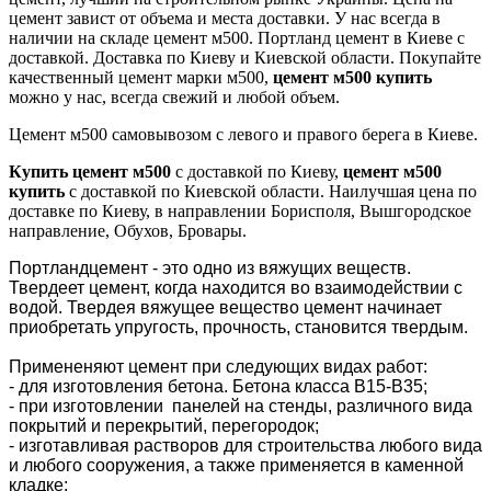
цемент завист от объема и места доставки. У нас всегда в
наличии на складе цемент м500. Портланд цемент в Киеве с
доставкой. Доставка по Киеву и Киевской области. Покупайте
качественный цемент марки м500,
цемент м500 купить
можно у нас, всегда свежий и любой объем.
Цемент м500 самовывозом с левого и правого берега в Киеве.
Купить цемент м500
с доставкой по Киеву,
цемент м500
купить
с доставкой по Киевской области. Наилучшая цена по
доставке по Киеву, в направлении Борисполя, Вышгородское
направление, Обухов, Бровары.
Портландцемент - это одно из вяжущих веществ.
Твердеет цемент, когда находится во взаимодействии с
водой. Твердея вяжущее вещество цемент начинает
приобретать упругость, прочность, становится твердым.
Примененяют цемент при следующих видах работ:
- для изготовления бетона. Бетона класса В15-В35;
- при изготовлении панелей на стенды, различного вида
покрытий и перекрытий, перегородок;
- изготавливая растворов для строительства любого вида
и любого сооружения, а также применяется в каменной
кладке;