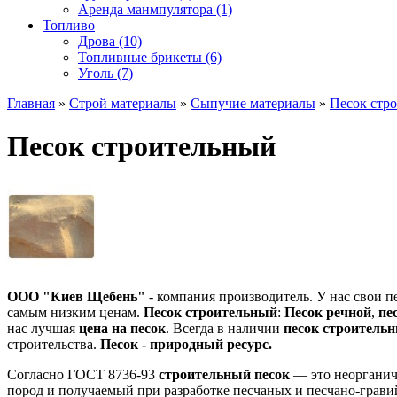
Аренда манмпулятора (1)
Топливо
Дрова (10)
Топливные брикеты (6)
Уголь (7)
Главная
»
Строй материалы
»
Сыпучие материалы
»
Песок стр
Песок строительный
ООО "Киев Щебень"
- компания производитель. У нас свои п
самым низким ценам.
Песок строительный
:
Песок речной
,
пе
нас лучшая
цена на песок
. Всегда в наличии
песок строитель
строительства.
Песок - природный ресурс.
Согласно ГОСТ 8736-93
строительный песок
— это неорганиче
пород и получаемый при разработке песчаных и песчано-грави