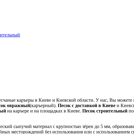
оительный
есчаные каръеры в Киеве и Киевской области. У нас, Вы можете
сок овражный
(каръерный).
Песок с доставкой в Киеве
и Киевск
ный
на каръере и на площадках в Киеве.
Песок строительный
по
ский сыпучий материал с крупностью зёрен до 5 мм, образовав
йных месторождений без использования или с использованием с