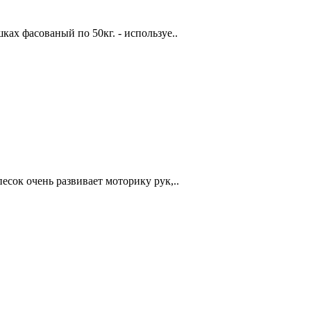
ах фасованый по 50кг. - используе..
песок очень развивает моторику рук,..