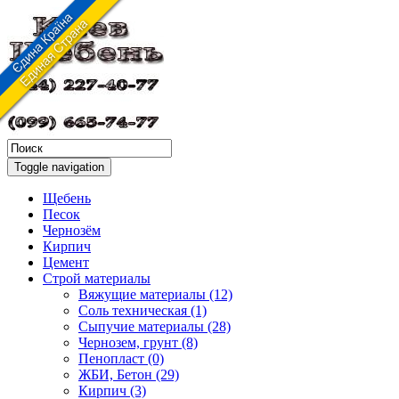
Toggle navigation
Щебень
Песок
Чернозём
Кирпич
Цемент
Строй материалы
Вяжущие материалы (12)
Соль техническая (1)
Сыпучие материалы (28)
Чернозем, грунт (8)
Пенопласт (0)
ЖБИ, Бетон (29)
Кирпич (3)