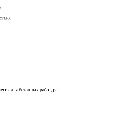
м.
стъю.
есок для бетонных работ, ре..